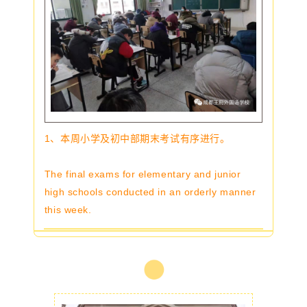
1、本周小学及初中部期末考试有序进行。
The final exams for elementary and junior
high schools conducted in an orderly manner
this week.