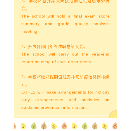
3、学校将召开期末考试成绩汇总及质量分析
会。
The school will hold a final exam score
summary and grade quality analysis
meeting.
4、开展各部门年终述职总结大会。
The school will carry out the year-end
report meeting of each department.
5、学校将做好假期值班安排与防疫信息摸排统
计。
CRFLS will make arrangements for holiday
duty arrangements and statistics on
epidemic prevention information.