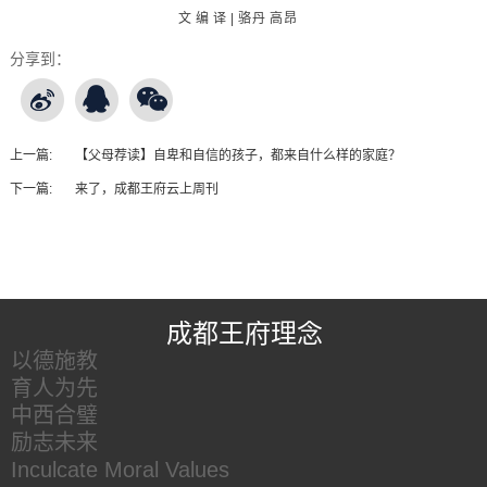
文 编 译 | 骆丹 高昂
分享到：
上一篇:
【父母荐读】自卑和自信的孩子，都来自什么样的家庭？
下一篇:
来了，成都王府云上周刊
王府友情链接
成都王府理念
以德施教
育人为先
中西合璧
励志未来
Inculcate Moral Values