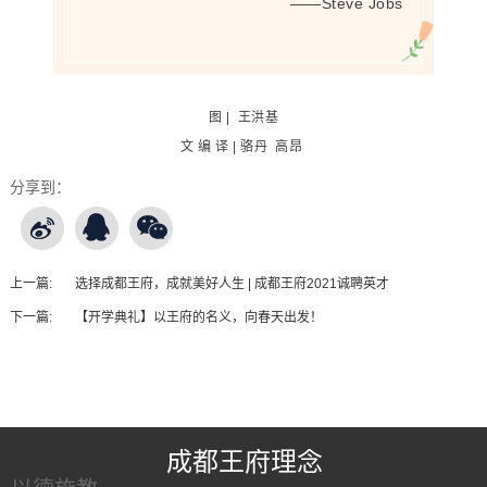
——Steve Jobs
图 | 王洪基
文 编 译 | 骆丹 高昂
分享到：
上一篇:
选择成都王府，成就美好人生 | 成都王府2021诚聘英才
下一篇:
【开学典礼】以王府的名义，向春天出发！
王府友情链接
成都王府理念