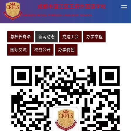
成都市温江区王府外国语学校
CHENGDU ROYAL FOREIGN LANGUAGE SCHOOL
总校长寄语
新闻动态
党建工会
办学章程
国际交流
校务公开
办学特色