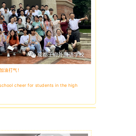
子加油打气！
chool cheer for students in the high