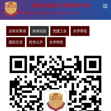
成都市温江区王府外国语学校
CHENGDU ROYAL FOREIGN LANGUAGE SCHOOL
总校长寄语
新闻动态
党建工会
办学章程
国际交流
校务公开
办学特色