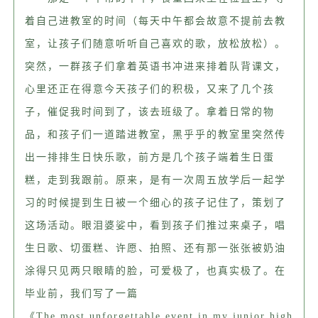
着自己进教室的时间（每天中午都会故意不提前去教
室，让孩子们随意听听自己喜欢的歌，放松放松）。
突然，一群孩子们拿着英语书冲进来排着队背课文，
心里还正在得意今天孩子们的积极，又来了几个孩
子，催促我时间到了，该去班级了。拿着日常的物
品，和孩子们一道踏进教室，黑乎乎的教室里突然传
出一排排生日快乐歌，前方是几个孩子端着生日蛋
糕，走到我跟前。原来，是有一次周五放学后一起学
习的时候提到生日被一个细心的孩子记住了，策划了
这场活动。
眼泪婆娑中，看到孩子们推过来桌子，唱
生日歌、切蛋糕、许愿、拍照、还有那一张张被奶油
涂得只见两只眼睛的脸，可爱极了，也真实极了。
在
毕业前，我们写了一篇
《
T
he
most
unforgettable
event
in my junior high