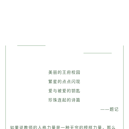
美丽的王府校园
繁星的点点闪现
爱与被爱的钥匙
珍珠连起的诗篇
——题记
如果说教师的人格力量是一种无穷的榜样力量，那么