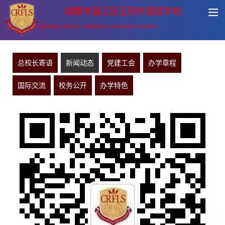
成都市温江区王府外国语学校
CHENGDU ROYAL FOREIGN LANGUAGE SCHOOL
总校长寄语
新闻动态
党建工会
办学章程
国际交流
校务公开
办学特色