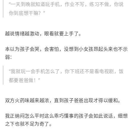
“一天到晚就知道玩手机，作业不写，练习不做，你说
你到底想干嘛？”
越说情绪越激动，眼看就要上手了。
本以为孩子会哭，会害怕，没想到小女孩昂起头来也不示
弱：
“我就玩一会手机怎么了，你下班还不是看电视剧，饭
都要爸爸做！”
双方火药味越来越浓，直到孩子爸爸出现才得以缓和。
我正纳闷怎么平时这么乖巧懂事的孩子会如此说话，细想
之下也就不足为奇了。