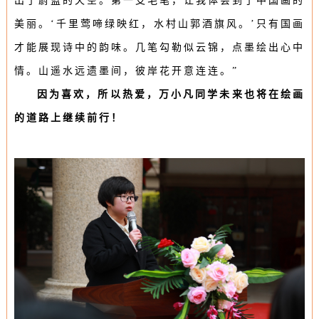
出了蔚蓝的天空。
第一支毛笔，让我体会到了中国画的
美丽。
‘
千里莺啼绿映红，水村山郭酒旗风。
’
只有国画
才能展现诗中的韵味。
几笔勾勒似云锦，点墨绘出心中
情。
山遥水远遗墨间，彼岸花开意连连。
”
因为喜欢，所以热爱，万小凡同学未来也将在绘画
的道路上继续前行！