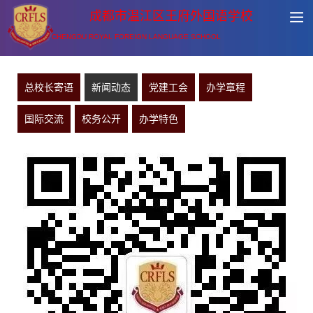
成都市温江区王府外国语学校
CHENGDU ROYAL FOREIGN LANGUAGE SCHOOL
总校长寄语
新闻动态
党建工会
办学章程
国际交流
校务公开
办学特色