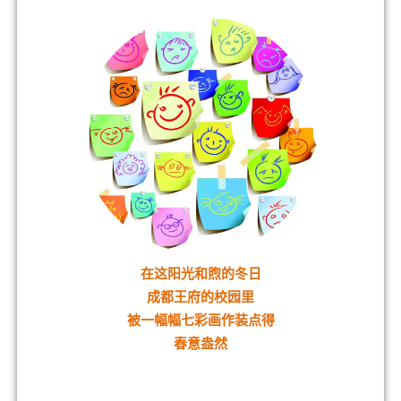
在这阳光和煦的冬日
成都王府的校园里
被一幅幅七彩画作装点得
春意盎然