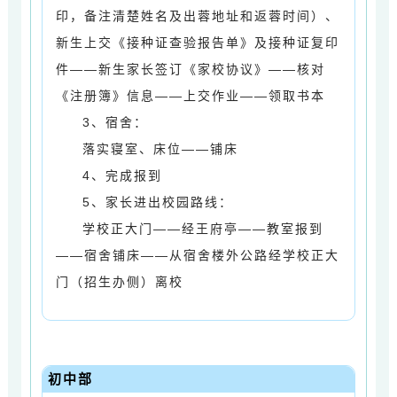
印，备注清楚姓名及出蓉地址和返蓉时间）、
新生上交《接种证查验报告单》及接种证复印
件
——
新生家长签订《家校协议》
——核对
《注册簿》信息——上
交作业——领取书本
3、
宿舍：
落实寝室、床位
——铺床
4、
完成报到
5、家长进出校园路线：
学校正大门
——经王府亭——教室
报到
——宿舍
铺床
——从宿舍楼外公路经
学校正大
门（招生办侧）
离校
初中部