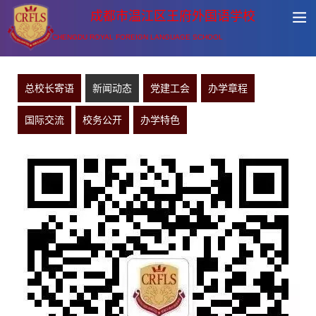
成都市温江区王府外国语学校
CHENGDU ROYAL FOREIGN LANGUAGE SCHOOL
总校长寄语
新闻动态
党建工会
办学章程
国际交流
校务公开
办学特色