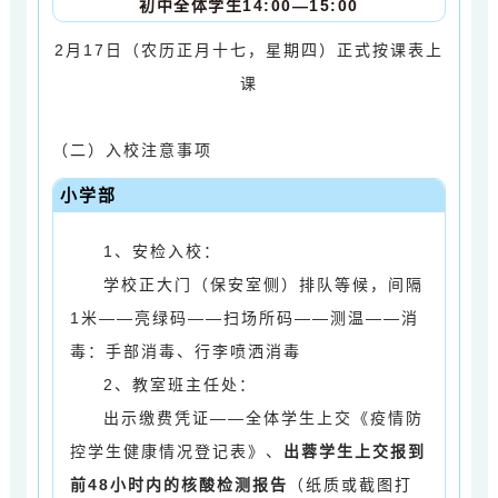
初中全体学生14:00—15:00
2月17日（农历正月十七，星期四）正式按课表上
课
（二）入校注意事项
小学部
1、安检入校：
学校正大门（保安室侧）
排队等候，间隔
1米——亮绿码——扫场所码——测温——消
毒：
手部消毒、行李喷洒消毒
2、
教室班主任处：
出示缴费凭证
——
全体学生上交《疫情防
控学生健康情况登记表》、
出蓉学生上交报到
前48小时内的核酸检测报告
（纸质或截图打