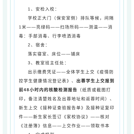
1、安检入校：
学校正大门（保安室侧）
排队等候，间隔
1米——亮绿码——扫场所码——测温——消
毒：
手部消毒、行李喷洒消毒
2、
宿舍：
落实寝室、床位
——铺床
3、
教室班主任处：
出示缴费凭证
——
全体学生上交《疫情防
控学生健康情况登记表》、
出蓉学生上交报到
前48小时内的核酸检测报告
（纸质或截图打
印，备注清楚姓名及出蓉地址和返蓉时间）、
新生上交《接种证查验报告单》及接种证复印
件
——
新生家长签订《家校协议》
——核对
《注册簿》信息——上
交作业——领取书本