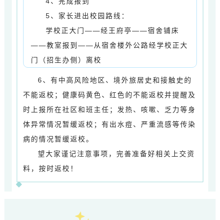
4、
完成报到
5、家长进出校园路线：
学校正大门
——经王府亭——
宿舍
铺床
——
教室
报到
——从宿舍楼外公路经
学校正大
门（招生办侧）
离校
6
、有中高风险地区、境外旅居史和接触史的
不能返校；
健康码黄色、红色的不能返校并提醒及
时上报所在社区和班主任；
发热、咳嗽、乏力等身
体异常情况暂缓返校；
有出水痘、严重流感等传染
病的情况暂缓返校。
望大家谨记注意事项，完善准备好相关上交资
料，按时返校！