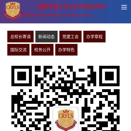
成都市温江区王府外国语学校
CHENGDU ROYAL FOREIGN LANGUAGE SCHOOL
总校长寄语
新闻动态
党建工会
办学章程
国际交流
校务公开
办学特色