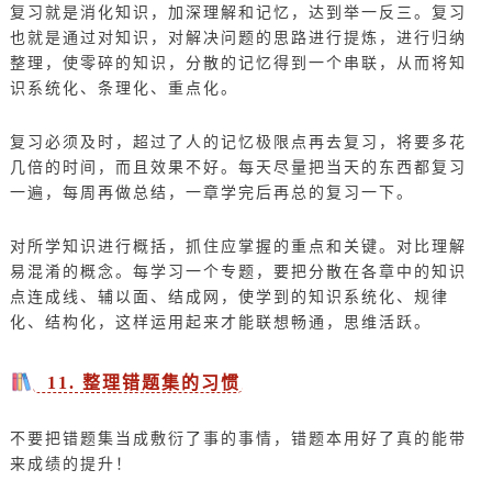
复习就是消化知识，加深理解和记忆，达到举一反三。复习
也就是通过对知识，对解决问题的思路进行提炼，进行归纳
整理，使零碎的知识，分散的记忆得到一个串联，从而将知
识系统化、条理化、重点化。
复习必须及时，超过了人的记忆极限点再去复习，将要多花
几倍的时间，而且效果不好。每天尽量把当天的东西都复习
一遍，每周再做总结，一章学完后再总的复习一下。
对所学知识进行概括，抓住应掌握的重点和关键。对比理解
易混淆的概念。每学习一个专题，要把分散在各章中的知识
点连成线、辅以面、结成网，使学到的知识系统化、规律
化、结构化，这样运用起来才能联想畅通，思维活跃。
11. 整理错题集的习惯
不要把错题集当成敷衍了事的事情，错题本用好了真的能带
来成绩的提升！