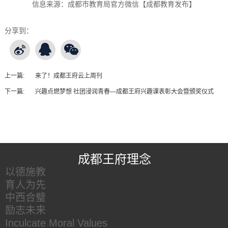
信息来源：
成都市教育局官方微信【成都教育发布】
分享到：
上一篇:
来了！成都王府云上周刊
下一篇:
兴趣点燃梦想 社团浸润青春—成都王府兴趣课表彰大会暨颁奖仪式
王府友情链接
成都王府理念
以德施教
育人为先
中西合璧
励志未来
Inculcate Moral Values