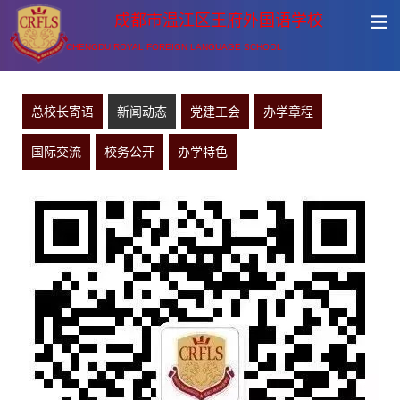
成都市温江区王府外国语学校
CHENGDU ROYAL FOREIGN LANGUAGE SCHOOL
总校长寄语
新闻动态
党建工会
办学章程
国际交流
校务公开
办学特色