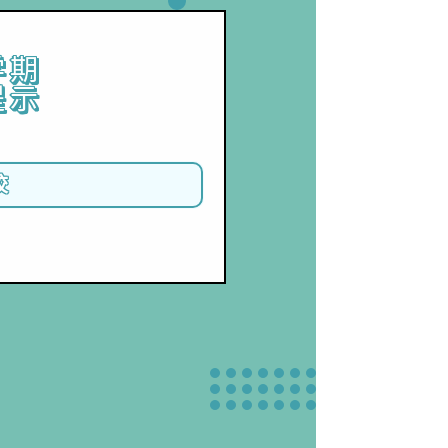
学期
提示
校