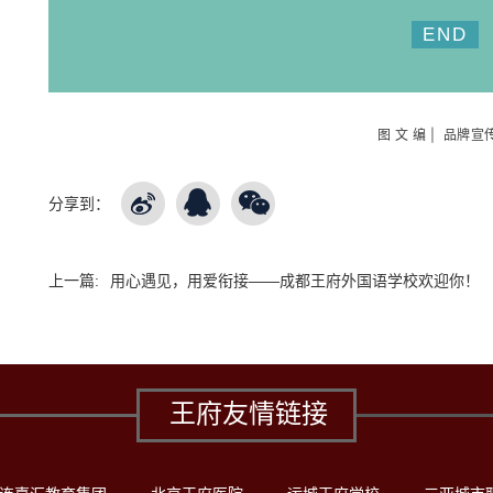
END
图 文 编 | 品牌宣
分享到：
上一篇:
用心遇见，用爱衔接——成都王府外国语学校欢迎你！
王府友情链接