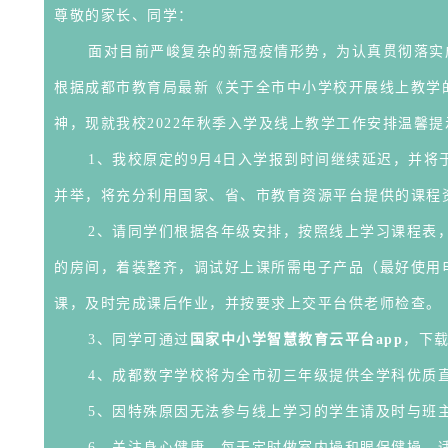
尊敬的家长、同学：
面对目前严峻复杂的新冠疫情形势，为认真贯彻落实
根据成都市教育局最新《关于全市中小学校开展线上教学的通
神，现就我校2022年秋季入学及线上教学工作安排温馨
1、我校原定的9月4日入学报到时间继续延迟，并将
并举，将充分利用国家、省、市教育资源平台提供的课程
2、请同学们根据各年级安排，
按照线上学习课程表
的房间，着装整齐，
调试好上课所需电子产品（最好使用
课，及时完成课后作业，并按要求上交平台供老师检查。
3、同学可通过
国家中小学智慧教育云平台app
，下载
4、成都数字学校将为全市初三年级提供全学科优质
5、因特殊原因无法参与线上学习的学生请及时与班
6、关注身心健康，每天定时做室内操和眼保健操，