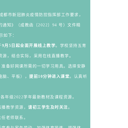
成都市新冠肺炎疫情防控指挥部工作要求，
知》（成教函〔2022〕94 号）文件精
提示如下：
于
9月5日起全面开展线上教学
。学校坚持五育
资源，结合实际，采用在线直播教学。
，
准备好网课所需的一切学习用具。
选择安静
电脑、平板），
提前10分钟进入课堂
。认真听
各年级2022学年最新教材及课程资源。
直播教学资源，
请初三学生及时关注
。
主任老师联系。
适度参与家务劳动，加强体育锻炼，增强体