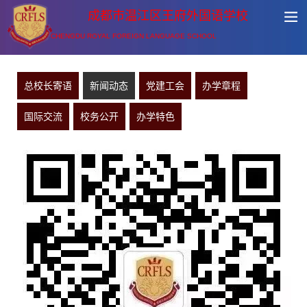
成都市温江区王府外国语学校
CHENGDU ROYAL FOREIGN LANGUAGE SCHOOL
总校长寄语
新闻动态
党建工会
办学章程
国际交流
校务公开
办学特色