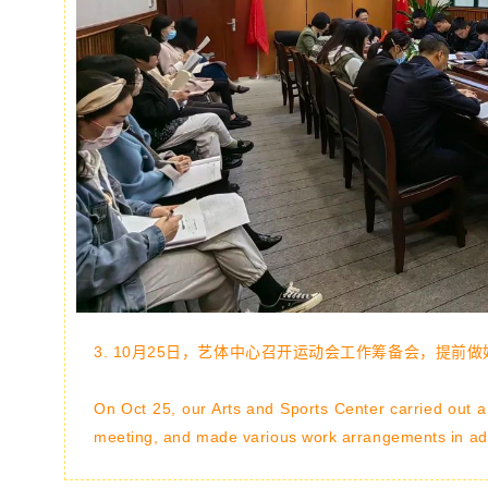
3. 10月25日，
艺体中心召开运动会工作筹备会，提前做
On Oct 25, our Arts and Sports Center carried out 
meeting, and made various work arrangements in a