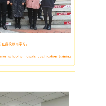
班学员在我校跟岗学习。
r school principals qualification training