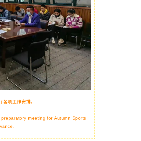
好各项工作安排
。
a preparatory meeting for Autumn Sports
dvance.