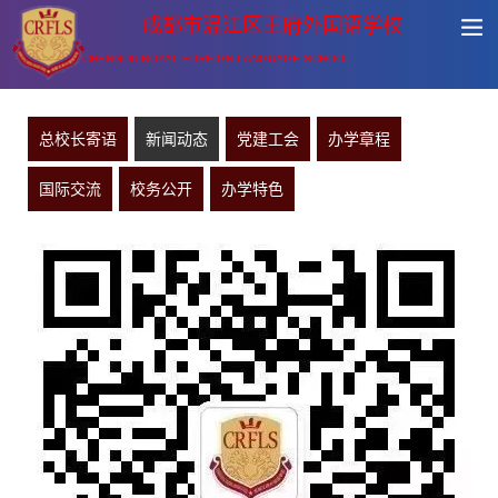
成都市温江区王府外国语学校
CHENGDU ROYAL FOREIGN LANGUAGE SCHOOL
总校长寄语
新闻动态
党建工会
办学章程
国际交流
校务公开
办学特色