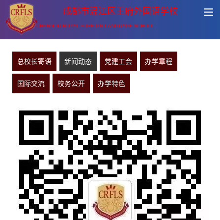
成都市温江区王府外国语学校
CHENGDU ROYAL FOREIGN LANGUAGE SCHOOL
总校长寄语
新闻动态
党建工会
办学章程
国际交流
校务公开
办学特色