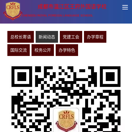
成都市温江区王府外国语学校
CHENGDU ROYAL FOREIGN LANGUAGE SCHOOL
总校长寄语
新闻动态
党建工会
办学章程
国际交流
校务公开
办学特色