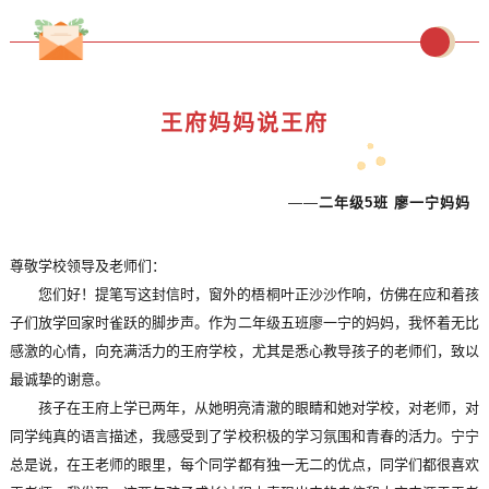
王府妈妈说王府
——
二年级5班 廖一宁妈妈
尊敬学校领导及老师们：
您们好！提笔写这封信时，窗外的梧桐叶正沙沙作响，仿佛在应和着孩
子们放学回家时雀跃的脚步声。作为二年级五班廖一宁的妈妈，我怀着无比
感激的心情，向充满活力的王府学校，尤其是悉心教导孩子的老师们，致以
最诚挚的谢意。
孩子在王府上学已两年，从她明亮清澈的眼睛和她对学校，对老师，对
同学纯真的语言描述，我感受到了学校积极的学习氛围和青春的活力。宁宁
总是说，在王老师的眼里，每个同学都有独一无二的优点，同学们都很喜欢