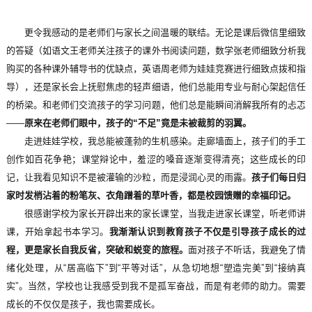
更令我感动的是老师们与家长之间温暖的联结。无论是课后微信里细致
的答疑（如语文王老师关注孩子的课外书阅读问题，数学张老师细致分析我
购买的各种课外辅导书的优缺点，英语周老师为娃娃竞赛进行细致点拨和指
导），还是家长会上抚慰焦虑的轻声细语，他们总能用专业与耐心架起信任
的桥梁。和老师们交流孩子的学习问题，他们总是能瞬间消解我所有的忐忑
——
原来在老师们眼中，孩子的“不足”竟是未被裁剪的羽翼。
走进娃娃学校，我总能被蓬勃的生机感染。走廊墙面上，孩子们的手工
创作如百花争艳；课堂辩论中，羞涩的嗓音逐渐变得清亮；这些成长的印
记，让我看见知识不是被灌输的沙粒，而是浸润心灵的雨露。
孩子们每日归
家时发梢沾着的粉笔灰、衣角蹭着的草叶香，都是校园馈赠的幸福印记。
很感谢学校为家长开辟出来的家长课堂，当我走进家长课堂，听老师讲
课，开始拿起书本学习。
我渐渐认识到教育孩子不仅是引导孩子成长的过
程，更是家长自我反省，突破和蜕变的旅程。
面对孩子不听话，我避免了情
绪化处理，从“居高临下”到“平等对话”，从急切地想“塑造完美”到“接纳真
实”。当然，学校也让我感受到我不是孤军奋战，而是有老师的助力。需要
成长的不仅仅是孩子，我也需要成长。