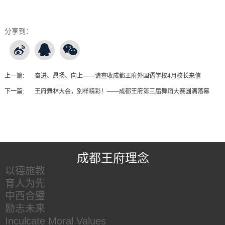
分享到：
上一篇:
奋进、昂扬、向上——请查收成都王府外国语学校4月校长来信
下一篇:
王府舞林大会，别样精彩！——成都王府第三届舞蹈大赛圆满落幕
王府友情链接
成都王府理念
以德施教
育人为先
中西合璧
励志未来
Inculcate Moral Values