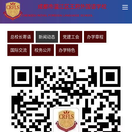
成都市温江区王府外国语学校
CHENGDU ROYAL FOREIGN LANGUAGE SCHOOL
总校长寄语
新闻动态
党建工会
办学章程
国际交流
校务公开
办学特色