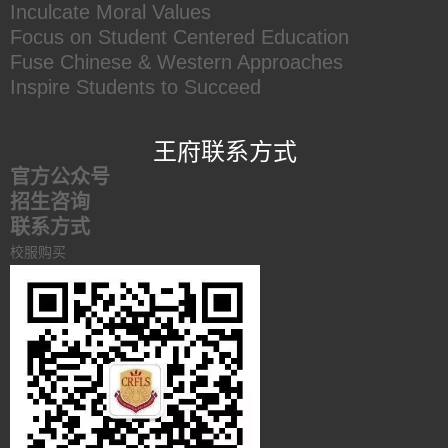
Inculcate Moral Values
Focus on Student Centered Education
Fuse Chinese & Western Approaches
Inspire Students to Succeed
王府联系方式
官方公众号
招生咨询
联系方式
校服购买