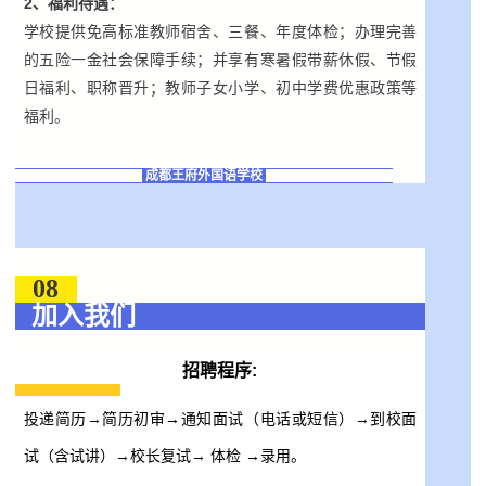
2、福利待遇：
学校提供免高标准教师宿舍、三餐、年度体检；办理完善
的五险一金社会保障手续；并享有寒暑假带薪休假、节假
日福利、职称晋升；教师子女小学、初中学费优惠政策等
福利。
成都王府外国语学校
08
加入我们
招聘程序
:
投递简历→简历初审→通知面试（电话或短信）→到校面
试（含试讲）→校长复试→ 体检 →录用。