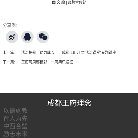
图
文 编 | 品牌宣传部
分享到：
上一篇:
法治护航，助力成长——成都王府开展“法治课堂”专题讲座
下一篇:
王府周周都精彩！一周简讯速览
王府友情链接
成都王府理念
以德施教
育人为先
中西合璧
励志未来