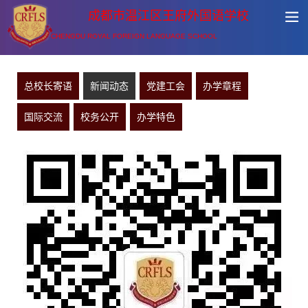
成都市温江区王府外国语学校
CHENGDU ROYAL FOREIGN LANGUAGE SCHOOL
总校长寄语
新闻动态
党建工会
办学章程
国际交流
校务公开
办学特色