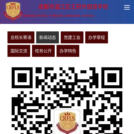
成都市温江区王府外国语学校
CHENGDU ROYAL FOREIGN LANGUAGE SCHOOL
总校长寄语
新闻动态
党建工会
办学章程
国际交流
校务公开
办学特色