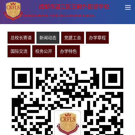
成都市温江区王府外国语学校
CHENGDU ROYAL FOREIGN LANGUAGE SCHOOL
总校长寄语
新闻动态
党建工会
办学章程
国际交流
校务公开
办学特色