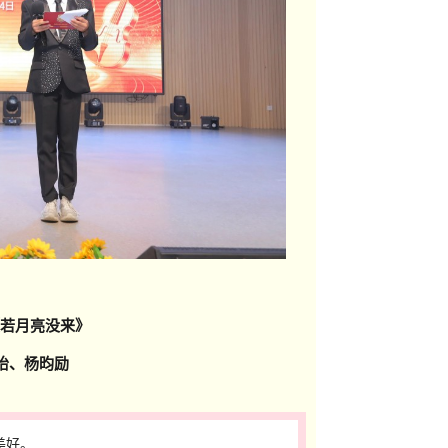
若月亮没来
》
杨昀励
美好。