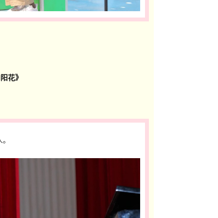
向阳花》
人。