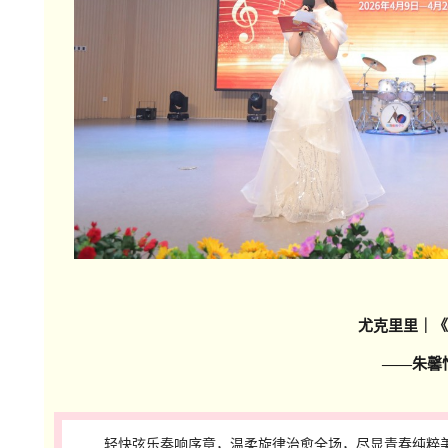
尤克里里｜
《
——朱馨怡、
轻快弦乐奏响序章，温柔旋律治愈全场，尽显青春纯粹