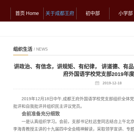
首页 Home
关于成都王府
初中部
小学部
组织生活
/ NEWS
讲政治、有信念，讲规矩、有纪律， 讲道德、有品行
府外国语学校党支部2019年
2019-12-18
2019年12月18日中午,成都王府外国语学校党支部组织全
批评和自我批评并组织民主评议党员。
会前准备充分细致
一是认真组织学习。会前，支部书记杜远奎同志结合上午北
李海青教授主讲的十九届四中全会精神解读，采取领学宣讲、专