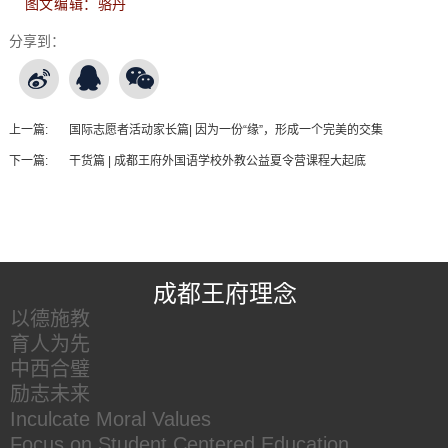
图文编辑：骆丹
分享到：
上一篇:
国际志愿者活动家长篇| 因为一份“缘”，形成一个完美的交集
下一篇:
干货篇 | 成都王府外国语学校外教公益夏令营课程大起底
王府友情链接
成都王府理念
以德施教
育人为先
中西合璧
励志未来
Inculcate Moral Values
Focus on Student Centered Education