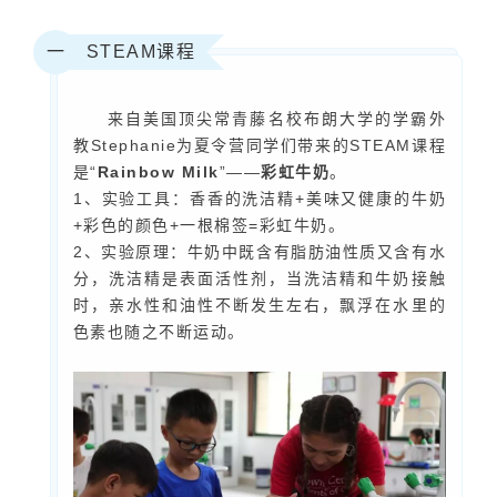
STEAM课程
一
来自美国顶尖常青藤名校布朗大学的学霸外
教Stephanie为夏令营同学们带来的STEAM课程
是“
Rainbow Milk
”——
彩虹牛奶
。
1、实验工具：
香香的洗洁精+美味又健康的牛奶
+彩色的颜色+一根棉签=彩虹牛奶。
2、
实验原理：牛奶中既含有脂肪油性质又含有水
分，洗洁精是表面活性剂，当洗洁精和牛奶接触
时，亲水性和油性不断发生左右，飘浮在水里的
色素也随之不断运动。