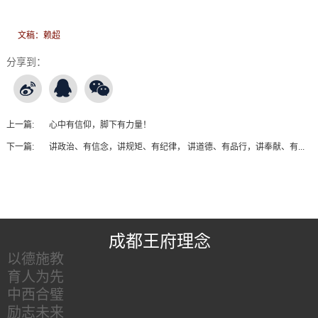
文稿：赖超
分享到：
上一篇:
心中有信仰，脚下有力量！
下一篇:
讲政治、有信念，讲规矩、有纪律， 讲道德、有品行，讲奉献、有...
王府友情链接
成都王府理念
以德施教
育人为先
中西合璧
励志未来