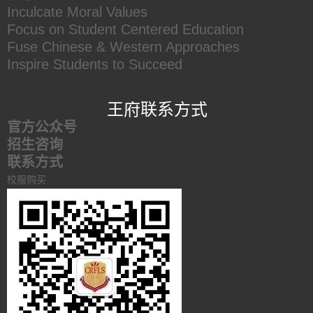
Inculcate Moral Values
Focus on Student Centered Education
Fuse Chinese & Western Approaches
Inspire Students to Succeed
王府联系方式
官方公众号
招生咨询
联系方式
校服购买