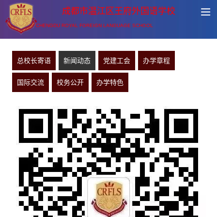
成都市温江区王府外国语学校
CHENGDU ROYAL FOREIGN LANGUAGE SCHOOL
总校长寄语
新闻动态
党建工会
办学章程
国际交流
校务公开
办学特色