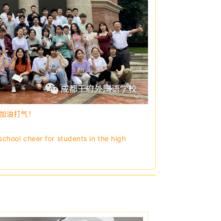
子加油打气！
chool cheer for students in the high