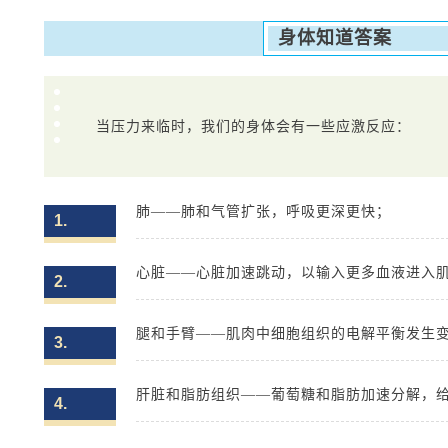
身体知道答案
当压力来临时，我们的身体会有一些应激反应：
肺——肺和气管扩张，呼吸更深更快；
1.
心脏——心脏加速跳动，以输入更多血液进入
2.
腿和手臂——肌肉中细胞组织的电解平衡发生
3.
肝脏和脂肪组织——葡萄糖和脂肪加速分解，
4.