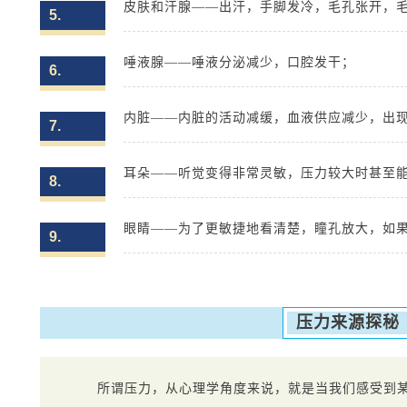
皮肤和汗腺——出汗，手脚发冷，毛孔张开，毛
5.
唾液腺——唾液分泌减少，口腔发干；
6.
内脏——内脏的活动减缓，血液供应减少，出
7.
耳朵——听觉变得非常灵敏，压力较大时甚至
8.
眼睛——为了更敏捷地看清楚，瞳孔放大，如
9.
压力来源探秘
所谓压力，从心理学角度来说，就是当我们感受到