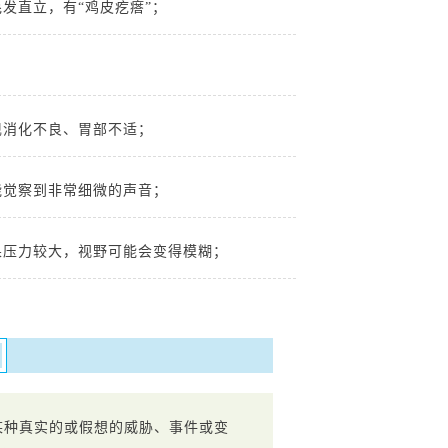
发直立，有“鸡皮疙瘩”；
现消化不良、胃部不适；
能觉察到非常细微的声音；
果压力较大，视野可能会变得模糊；
某种真实的或假想的威胁、事件或变