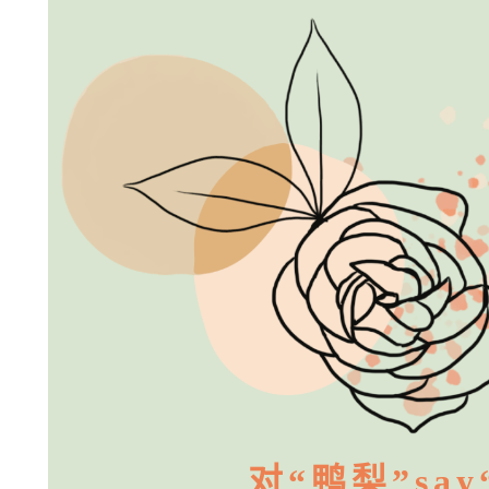
对“鸭梨”say