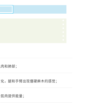
肌肉和肺部；
变化，腿和手臂出现僵硬麻木的感觉；
给肌肉提供能量；