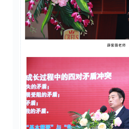
薛紫薇老师