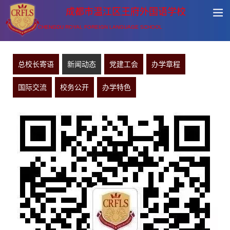
成都市温江区王府外国语学校
CHENGDU ROYAL FOREIGN LANGUAGE SCHOOL
总校长寄语
新闻动态
党建工会
办学章程
国际交流
校务公开
办学特色