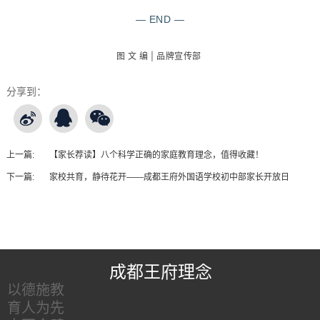
— END —
图 文 编 | 品牌宣传部
分享到：
上一篇:
【家长荐读】八个科学正确的家庭教育理念，值得收藏！
下一篇:
家校共育，静待花开——成都王府外国语学校初中部家长开放日
王府友情链接
成都王府理念
以德施教
育人为先