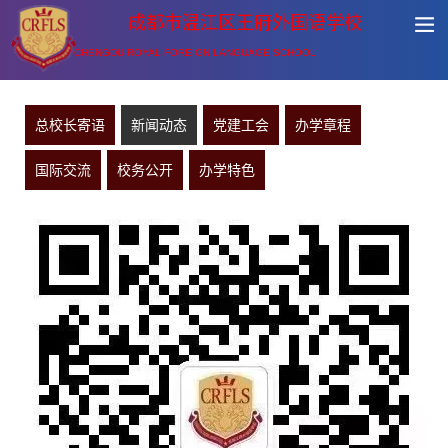
成都市温江区王府外国语学校
CHENGDU ROYAL FOREIGN LANGUAGE SCHOOL
总校长寄语
新闻动态
党建工会
办学章程
国际交流
校务公开
办学特色