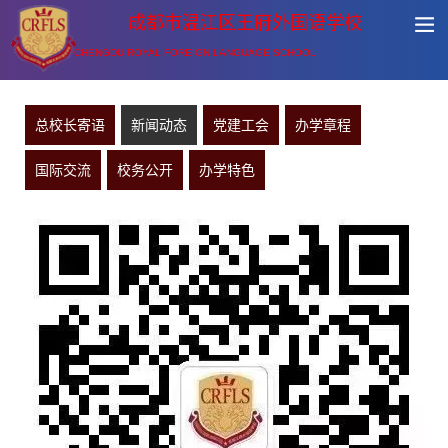
成都市温江区王府外国语学校
CHENGDU ROYAL FOREIGN LANGUAGE SCHOOL
总校长寄语
新闻动态
党建工会
办学章程
国际交流
校务公开
办学特色