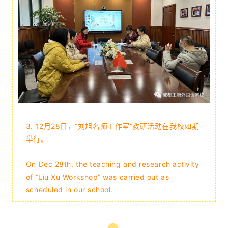
3. 12月28日，“刘旭名师工作室”教研活动在我校如期
举行。
On Dec 28th, the teaching and research activity
of “Liu Xu Workshop” was carried out as
scheduled in our school.