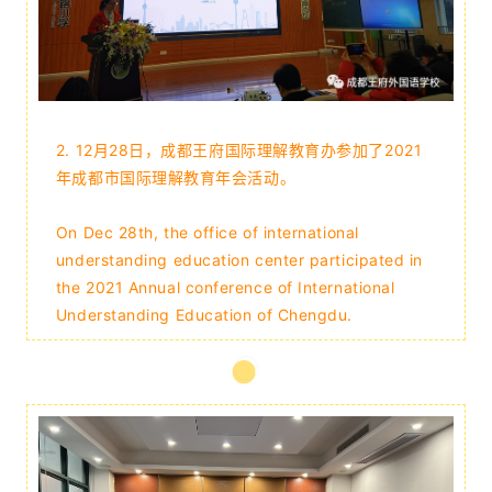
2.
12月28日，成都王府国际理解教育办参加了2021
年成都市国际理解教育年会活动。
On Dec 28th, the office of international
understanding education center participated in
the 2021 Annual conference of International
Understanding Education of Chengdu.