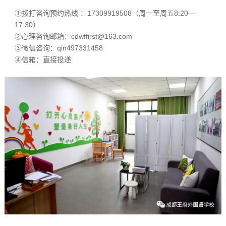
①拨打咨询预约热线 ：17309919508（周一至周五8:20—
17:30）
②心理咨询邮箱：cdwffirst@163.com
③微信咨询：qin497331458
④信箱：直接投递