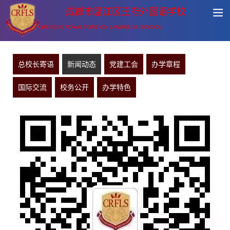
成都市温江区王府外国语学校
CHENGDU ROYAL FOREIGN LANGUAGE SCHOOL
总校长寄语
新闻动态
党建工会
办学章程
国际交流
校务公开
办学特色