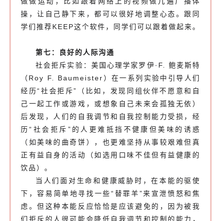
做做运动，比如跟着网络上的视频做几遍广播体
操，让自己静下来，都可以很好地调整心态。跟同
学们推荐KEEP这个软件，同学们可以跟着做起来。
第七：良好的人际沟通
社会拒斥实验：
美国心理学家罗伊
·
F. 鲍麦斯特
（Roy F. Baumeister）在一系列实验中引导人们
经历“社会拒斥”（比如，发现同组伙伴不愿意和自
己一起工作或游戏，或想象自己未来会孤独无依）
后发现，人们的自我调节和自我控制能力受损，经
历
“社会拒斥”
的人更难抵挡不健康但美味的诱惑
（如美味的曲奇饼），也更难坚持从事较艰难但真
正有益自身的活动（如选用口味不佳但有益健康的
饮品）。
当人们面对生命和健康威胁时，在本能的驱使
下，容易简单地寻找一些“替罪羊”来宣泄愤怒和焦
虑。但这种本能反应恰恰是应该避免的，因为被我
们拒斥的人很可能会降低自我调节和控制的能力，