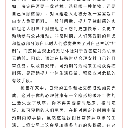
如，决定是否要一盆盆栽，选择哪一种植物，还要
自己照顾植物），对照组老人则被分发一盆盆栽并
由专人负责照料。一段时间后，提升了控制感的实
验组老人明显比对照组老人感到更加快乐，会更主
动地参与公共活动
。
非常时期，人们感受到的焦虑
和惶恐部分源自此时人们感觉失去了对自己
生活
“控
制”，而这种主观上的无助体验对于妥善应对危机毫
无助益。因此，通过在特殊时期合理安排自己的日
常任务，以及有规律、可预期的活动来主动获得控
制感，是帮助提升个体生活质量、积极应对危机的
有效手段。
被困在家中，日常的工作和社交都很难如愿完
成。这对于你的心理健康有一个隐形的破坏：你的
生活失去了秩序，你不再需要按时起床、按时吃
饭、和可预期的人们见面、在相对固定的时间中做
预期内的事情。虽然这是我们日常梦寐以求的生
活……但实际上这会增加很多内心的失秩感。在这