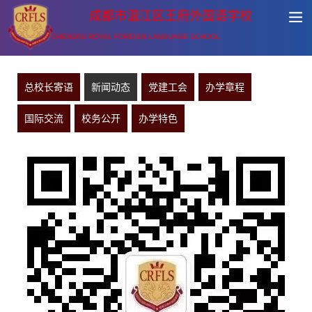
成都市温江区王府外国语学校
CHENGDU ROYAL FOREIGN LANGUAGE SCHOOL
总校长寄语
新闻动态
党建工会
办学章程
国际交流
校务公开
办学特色