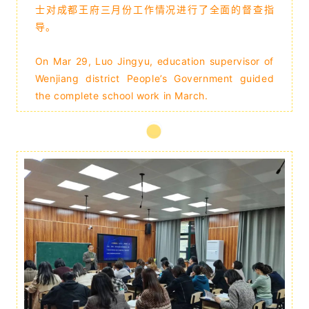
士对成都王府三月份工作情况进行了全面的督查指
导
。
On Mar 29, Luo Jingyu, education supervisor of
Wenjiang district People’s Government guided
the complete school work in March.