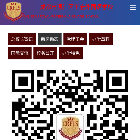
成都市温江区王府外国语学校
CHENGDU ROYAL FOREIGN LANGUAGE SCHOOL
总校长寄语
新闻动态
党建工会
办学章程
国际交流
校务公开
办学特色