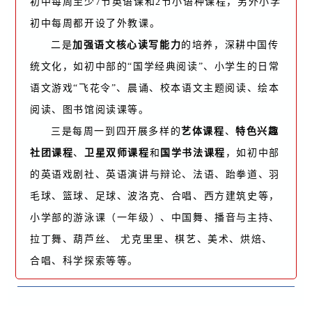
初中每周至少7节英语课和2节小语种课程，另外小学
初中每周都开设了外教课。
二是
加强语文核心读写能力
的培养，深耕中国传
统文化，如初中部的“国学经典阅读”、小学生的日常
语文游戏“飞花令”、晨诵、校本语文主题阅读、绘本
阅读、图书馆阅读课等。
三是每周一到四开展多样的
艺体课程
、
特色兴趣
社团课程
、
卫星双师课程
和
国学书法课程
，如初中部
的英语戏剧社、英语演讲与辩论、法语、跆拳道、羽
毛球、篮球、足球、波洛克、合唱、西方建筑史等，
小学部的游泳课（一年级）、中国舞、播音与主持、
拉丁舞、葫芦丝、 尤克里里、棋艺、美术、烘焙、
合唱、科学探索等等。