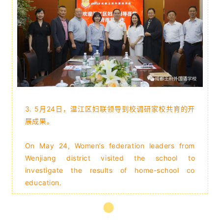
3.
5月24日，温江区妇联领导到校调研家校共育的开
展成果。
On May 24, Women’s federation leaders from
Wenjiang district visited the school to
investigate the results of home-school co
education.