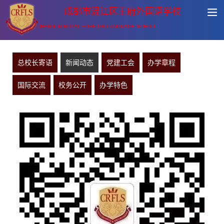
成都市温江区王府外国语学校
CHENGDU ROYAL FOREIGN LANGUAGE SCHOOL
总校长寄语
新闻动态
党建工会
办学章程
国际交流
校务公开
办学特色