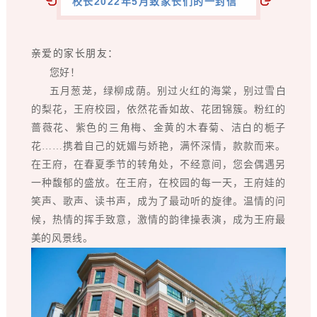
校长2022年5月致家长们的一封信
亲爱的家长朋友：
您好！
五月葱茏，绿柳成荫。别过火红的海棠，别过雪白
的梨花，王府校园，依然花香如故、花团锦簇。粉红的
蔷薇花、紫色的三角梅、金黄的木春菊、洁白的栀子
花……携着自己的妩媚与娇艳，满怀深情，款款而来。
在王府，在春夏季节的转角处，不经意间，您会偶遇另
一种馥郁的盛放。在王府，在校园的每一天，王府娃的
笑声、歌声、读书声，成为了最动听的旋律。温情的问
候，热情的挥手致意，激情的韵律操表演，成为王府最
美的风景线。