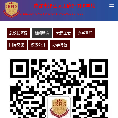
成都市温江区王府外国语学校
CHENGDU ROYAL FOREIGN LANGUAGE SCHOOL
总校长寄语
新闻动态
党建工会
办学章程
国际交流
校务公开
办学特色