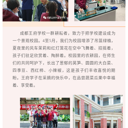
成都王府学校一群耕耘者，致力于把学校建设成为
一个景观校园。4至5月，我们为校园增添了吊篮绿植，
夏夜里的风车茉莉和红灯笼花在空中飞舞着、招摇着，
孩子们驻足欣赏着、陶醉着。校园里的农耕园，在师生
们的共同呵护下，长出了葱郁的莴笋、圆圆的大白菜、
四季豆、西红柿、小辣椒，这是孩子们丰收喜悦的期
盼。王府学子在采摘的快乐中，在品尝蔬菜瓜果中幸福
着、享受着。