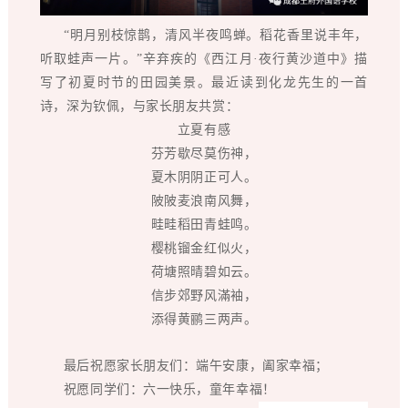
“明月别枝惊鹊，清风半夜鸣蝉。稻花香里说丰年，
听取蛙声一片。”辛弃疾的《西江月·夜行黄沙道中》描
写了初夏时节的田园美景。最近读到化龙先生的一首
诗，深为钦佩，与家长朋友共赏：
立夏有感
芬芳歇尽莫伤神，
夏木阴阴正可人。
陂陂麦浪南风舞，
畦畦稻田青蛙鸣。
樱桃镏金红似火，
荷塘照晴碧如云。
信步郊野风滿袖，
添得黄鹂三两声。
最后祝愿家长朋友们：端午安康，阖家幸福；
祝愿同学们：六一快乐，童年幸福！