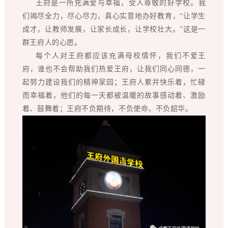
王府是一所充满爱与幸福，受人尊敬的好学校。我
们竭尽全力，尽心尽力，真心实意地办好教育，“让学生
成才，让教师发展，让家长成长，让学校壮大。”这是一
群王府人的心愿。
每个人对王府都应该充满母校情怀，我们不爱王
府，谁也不会帮助我们热爱王府，让我们同心同德，一
起努力建设我们的精神家园；王府人累并快乐着，忙碌
而幸福着，他们的每一天都被温暖的故事感动着、激励
着、鼓舞着；王府不负期待，不负使命，不负韶华。