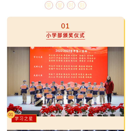
荣
誉
时
刻
01
小学部颁奖仪式
01
学习之星