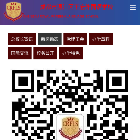
成都市温江区王府外国语学校
CHENGDU ROYAL FOREIGN LANGUAGE SCHOOL
总校长寄语
新闻动态
党建工会
办学章程
国际交流
校务公开
办学特色