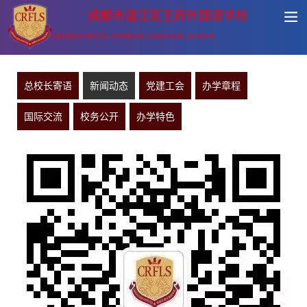
成都市温江区王府外国语学校
CHENGDU ROYAL FOREIGN LANGUAGE SCHOOL
总校长寄语
新闻动态
党建工会
办学章程
国际交流
校务公开
办学特色