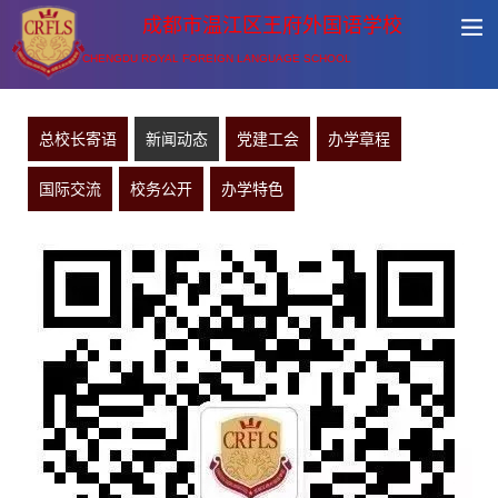
成都市温江区王府外国语学校
CHENGDU ROYAL FOREIGN LANGUAGE SCHOOL
总校长寄语
新闻动态
党建工会
办学章程
国际交流
校务公开
办学特色