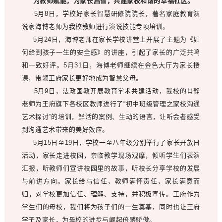
为教师赋能，为家长启智，共建家校和谐的幸福社区。
5月8日，学校好家长智慧研修院院长，著名家庭教育演
说家海博老师为我校教师进行演说技能专项培训。
5月24日，海博老师在家长学校讲堂上开展了主题为《如
何给到孩子一生的安全感》的讲座，引起了家长的广泛共鸣
和一致好评。5月31日，海博老师继续在金色大厅为家长授
课，带领王府家长更好地成为智慧父母。
5月9日，法政国教开展教育学术共建活动，我校的肖静
老师为王府旗下各校区教师进行了“初中班级管理之家校沟通
艺术探讨”的培训，鲜活的案例、生动的语言，让听会者感受
到沟通艺术带来的美好效应。
5月15日至19日，学校一至八年级分别举行了家长开放日
活动，家长走进校园，亲临教学现场观摩，倾听学生们表演
汇报，听教师们宣讲校园里的故事，听校长分享学校的发展
与前进方向。家长给与信任，教师满怀责任，家长满意而
归，对学校更加信任、理解、支持，并积极宣传。王府作为
学生们的母校，我们将为孩子们的一生奠基，同时也让王府
学子及家长，为母校的进步与崛起倍感骄傲。