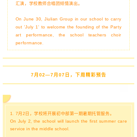
汇演，学校教师合唱团倾情演出。
On June 30, Jiulian Group in our school to carry
out 'July 1' to welcome the founding of the Party
art performance, the school teachers choir
performance.
7月02—7月07日，下周精彩预告
1. 7月2日，学校将开展初中部第一期暑期托管服务。
On July 2, the school will launch the first summer care
service in the middle school.