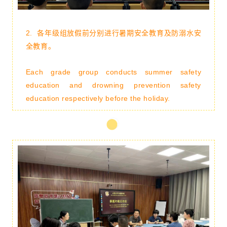
2. 各年级组放假前分别
进行暑期安全教育及防溺水安
全教育。
Each grade group conducts summer safety
education and drowning prevention safety
education respectively before the holiday.