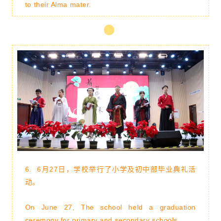
to their Alma mater.
6.
6月27日，学校举行了小学及初中部毕业典礼活
动。
On June 27, The school held a graduation
ceremony for primary and secondary schools.