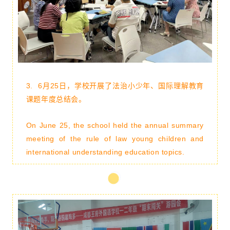
3.
6月25日，学校开展了法治小少年、国际理解教育
课题年度总结会。
On June 25, the school held the annual summary
meeting of the rule of law young children and
international understanding education topics.