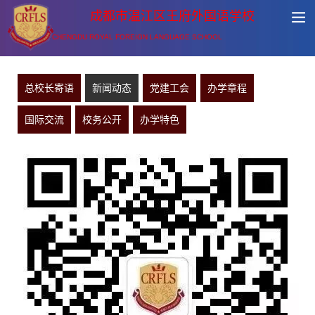
成都市温江区王府外国语学校
CHENGDU ROYAL FOREIGN LANGUAGE SCHOOL
总校长寄语
新闻动态
党建工会
办学章程
国际交流
校务公开
办学特色