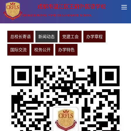
成都市温江区王府外国语学校
CHENGDU ROYAL FOREIGN LANGUAGE SCHOOL
总校长寄语
新闻动态
党建工会
办学章程
国际交流
校务公开
办学特色