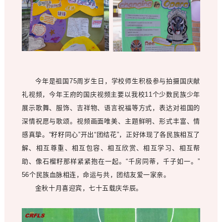
今年是祖国75周岁生日，学校师生积极参与拍摄国庆献
礼视频，今年王府的国庆视频主要以我校11个少数民族少年
展示歌舞、服饰、吉祥物、语言祝福等方式，表达对祖国的
深情祝愿与歌颂。视频画面唯美、主题鲜明、形式丰富、情
感真挚。“籽籽同心”开出“团结花”，正好体现了各民族相互了
解、相互尊重、相互包容、相互欣赏、相互学习、相互帮
助、像石榴籽那样紧紧抱在一起。“千房同蒂，千子如一。”
56个民族血脉相连，命运与共，团结友爱一家亲。
金秋十月喜迎宾，七十五载庆华辰。