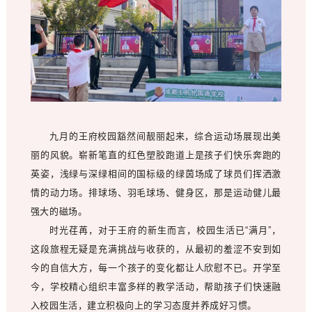
九月的王府校园豁然间靓丽起来，综合运动场展现出美
丽的风貌。崭新笔直的红色塑胶跑道上是孩子们快乐奔跑的
英姿，浅绿与深绿相间的国标级的绿茵场成了球员们挥洒激
情的动力场。排球场、羽毛球场、健身区，那是运动健儿最
强大的磁场。
时光荏苒，对于王府的新生而言，校园生活已“满月”，
这段旅程无疑是充满挑战与收获的，从最初的羞涩不安到如
今的自信大方，每一个孩子的变化都让人欣慰不已。开学至
今，学校精心组织丰富多样的教学活动，帮助孩子们快速融
入校园生活，建立积极向上的学习态度并养成好习惯。