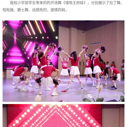
我校小学部学生带来的的开场舞《嘻哈王府娃》，分别展示了拉丁舞、
啦啦操、爵士舞，动感热烈，激情四射。