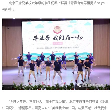
北京王府兄弟校六年级的学生们奉上群舞《青春有你再相见-See you
again》。
“今日之责任，不在他人，而全在我少年”，北京王府孩子们齐诵《少年
中国说》，慷慨激昂，照亮未来：“美哉我少年中国，与天不老！壮哉我中