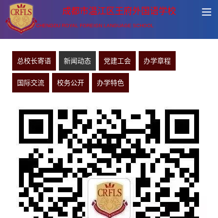
成都市温江区王府外国语学校
CHENGDU ROYAL FOREIGN LANGUAGE SCHOOL
总校长寄语
新闻动态
党建工会
办学章程
国际交流
校务公开
办学特色