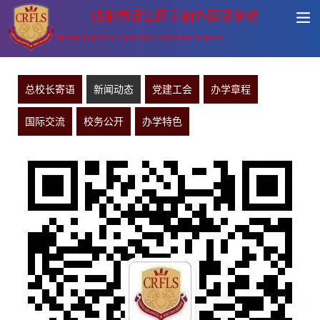
成都市温江区王府外国语学校
CHENGDU ROYAL FOREIGN LANGUAGE SCHOOL
总校长寄语
新闻动态
党建工会
办学章程
国际交流
校务公开
办学特色