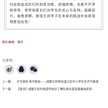
付出和运动员们的刻苦训练、顽强拼搏，也离不开学
校领导、老师和家长们对学生的关心与支持。砥砺前
行，奋勇拼搏，相信王府学子在未来的挑战中会表现
得更加出色！
图文编辑：骆丹
分享到：
上一篇:
才艺俱佳 美不胜收——成都王府参加温江区中小学生艺术节展演
下一篇:
【喜讯】成都王府外国语学校拉丁舞队再次喜获重量级奖项