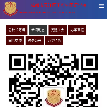
成都市温江区王府外国语学校
CHENGDU ROYAL FOREIGN LANGUAGE SCHOOL
总校长寄语
新闻动态
党建工会
办学章程
国际交流
校务公开
办学特色