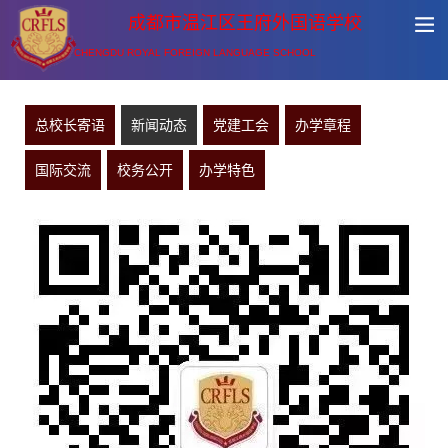
成都市温江区王府外国语学校
CHENGDU ROYAL FOREIGN LANGUAGE SCHOOL
总校长寄语
新闻动态
党建工会
办学章程
国际交流
校务公开
办学特色