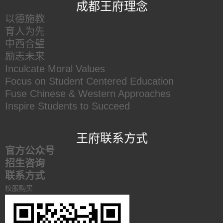
成都王府理念
以德施教
育人为先
中西合璧
励志未来
Inculcate Moral Values
Focus on Student Centered Education
Fuse Chinese & Western Approaches
Inspire Students to Succeed
王府联系方式
官方公众号
招生咨询
联系方式
校服购买