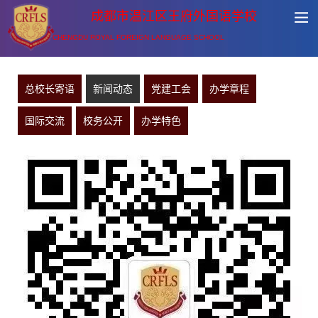
成都市温江区王府外国语学校
CHENGDU ROYAL FOREIGN LANGUAGE SCHOOL
总校长寄语
新闻动态
党建工会
办学章程
国际交流
校务公开
办学特色