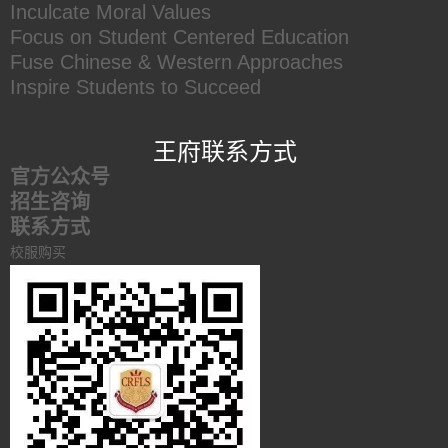
Inculcate Moral Values
Focus on Student Centered Education
Fuse Chinese & Western Approaches
Inspire Students to Succeed
王府联系方式
官方公众号
招生咨询
联系方式
校服购买