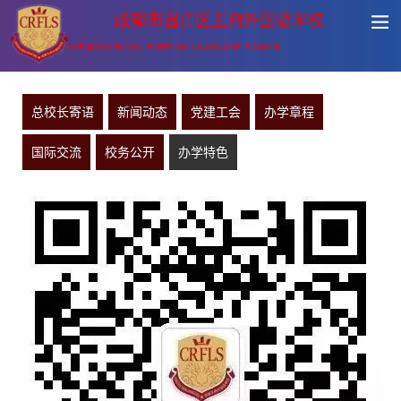
成都市温江区王府外国语学校
CHENGDU ROYAL FOREIGN LANGUAGE SCHOOL
总校长寄语
新闻动态
党建工会
办学章程
国际交流
校务公开
办学特色