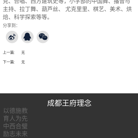
克、合唱、西方建筑史等，小学部的中国舞、播音与
主持、拉丁舞、葫芦丝、 尤克里里、棋艺、美术、烘
焙、科学探索等等。
分享到：
上一篇:
无
下一篇:
无
王府友情链接
成都王府理念
以德施教
育人为先
中西合璧
励志未来