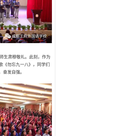
师生肃穆敬礼。此刻，作为
歌《勿忘九一八》，同学们
，奋发自强。