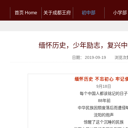
首页 Home
关于成都王府
初中部
小学部
缅怀历史，少年励志，复兴中
日期：
2019-09-19
浏览次
缅怀历史 不忘初心
牢记
9月18日
每个中国人都该铭记的日子
88年前
中华民族因颓废落后而遭侵
沈阳的炮声
惊醒了这个沉睡的民族