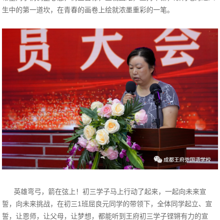
生中的第一道坎，在青春的画卷上绘就浓墨重彩的一笔。
英雄弯弓，箭在弦上！初三学子马上行动了起来，一起向未来宣
誓，向未来挑战，在初三1班屈良元同学的带领下，全体同学起立、宣
誓，让恩师，让父母，让梦想，都能听到王府初三学子铿锵有力的宣