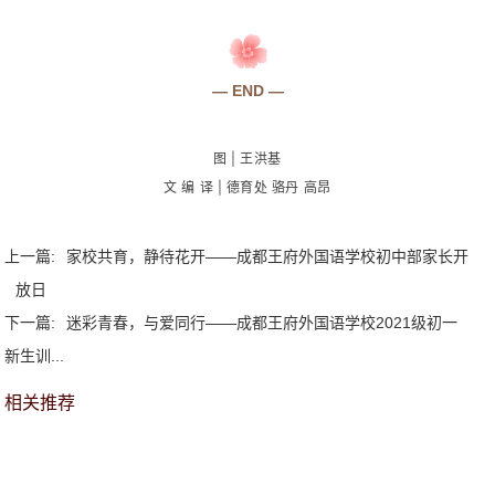
— END —
图 | 王洪基
文 编 译 | 德育处 骆丹 高昂
上一篇:
家校共育，静待花开——成都王府外国语学校初中部家长开
放日
下一篇:
迷彩青春，与爱同行——成都王府外国语学校2021级初一
新生训...
相关推荐
王府友情链接