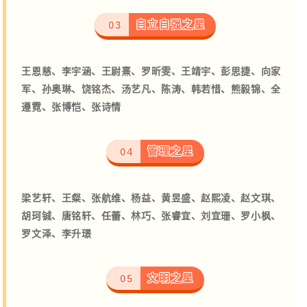
自立自强之星
03
王恩慈、李宇涵、王尉熹、罗昕雯、王靖宇、彭思捷、向家
军、孙奥琳、饶铭杰、汤艺凡、陈涛、韩若惜、熊毅锦、全
遵霓、张博恺、张诗情
管理之星
04
梁艺轩、王粲、张航维、杨益、黄昱盛、赵熙凌、赵文琪、
胡珂铖、唐铭轩、
任蕾、林巧、张睿宜、刘宜珊、罗小枫、
罗文泽、李升璟
文明之星
05