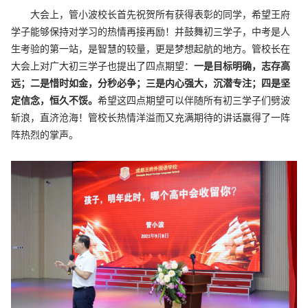
大会上，管小波校长首先祝贺所有获得表彰的同学，希望王府
学子能够保持对学习的热情再接再励！并鼓舞初三学子，中考是人
生考验的第一站，是智慧的较量，更是梦想起航的地方。管校长在
大会上对广大初三学子也提出了四点期望：
一是目标明确，志存高
远；二是惜时如金，分秒必争；三是内心强大，沉潜专注；四是坚
定信念，恒久不馁。
希望这四点期望可以伴随所有初三学子们劈波
斩浪，直济沧海！
管校长热情洋溢而又充满期待的讲话赢得了一阵
阵热烈的掌声。