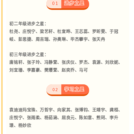
进步之星
01
初二年级进步之星：
杜尧、庄悦宁、梁艺轩、杜宣晔、王芯蕊、罗昕雯、于冠
岐、
彭思捷、周吉瑞、孙奥琳、毕杰攀宇、张天冉
初三年级进步之星：
唐铭轩、张子玲、冯静萱、张庆仪、罗杰、袁源、
刘欣妮、
刘宜珊、李嘉豪、樊璎萱、赵奕乔、马可
学习之星
02
袁迪迪玛宝珠、万哲宇、向家其、张博钧、王靖宇、龚桓、
庄悦宁、张雨柔、杨茹涵、屈良元、陈如意、熊珂、李升
璟、杨妙欣