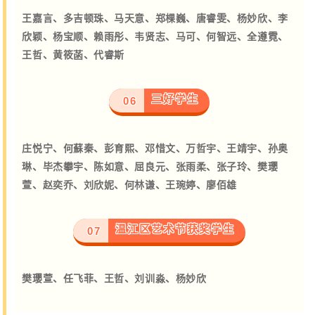
王嘉言、多吉顿珠、马天意、郑棵巍、唐睿雯、杨妙欣、李
欣颖、杨宝顺、
赖雨彤、韦贤志、马可、何智远、全遵霓、
王哲、黄筱菡、代睿斯
三好学生
06
庄悦宁、何蘇秦、彭育熙、邓惜文、万哲宇、王靖宇、孙奥
琳、
毕杰攀宇、陈如意、屈良元、张雨柔、张子玲、樊璎
萱、赵奕乔、刘欣妮、何林谦、王琬婷、廖佰雄
温江区艺术节获奖学生
07
樊璎萱、任飞菲、王哲、刘训淼、杨妙欣