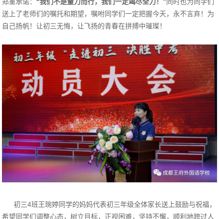
郑重承诺：
“我们不是量力而行，我们一定竭尽全力！”
同时也为同学们
送上了老师们的嘱托和期望，嘱咐同学们一定把握今天，永不言弃！为
自己扬帆！让初三无悔，让飞扬的青春在拼搏中璀璨！
初三4班王琬婷同学的妈妈代表初三年级全体家长送上鼓励与祝福，
希望同学们调整心态，树立目标，正视困难，坚持不懈，顺利地跨过人