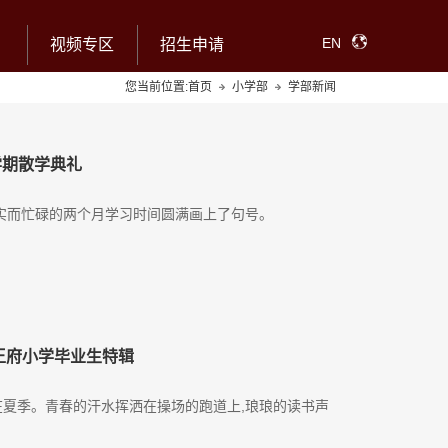
EN
视频专区
招生申请
您当前位置:
首页
小学部
学部新闻
学期散学典礼
充实而忙碌的两个月学习时间圆满画上了句号。
王府小学毕业生特辑
在夏季。青春的汗水挥洒在操场的跑道上,琅琅的读书声