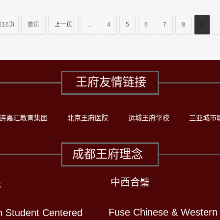
共16页
首页
上一页
...
4
5
6
7
8
9
王府友情链接
连嘉汇教育集团
北京王府医院
运城王府学校
三亚城市
成都王府理念
中西合璧
先
Fuse Chinese & Western
n Student Centered