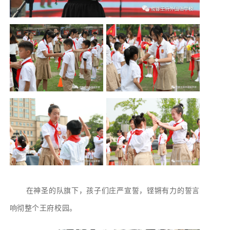
在神圣的队旗下，孩子们庄严宣誓，铿锵有力的誓言
响彻整个王府校园。